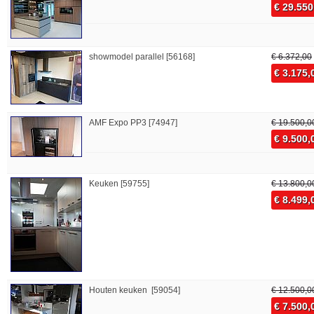
€ 29.550
showmodel parallel [56168]
€ 6.372,00
€ 3.175,
AMF Expo PP3 [74947]
€ 19.500,0
€ 9.500,
Keuken [59755]
€ 13.800,0
€ 8.499,
Houten keuken [59054]
€ 12.500,0
€ 7.500,