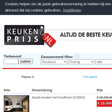
Cookies helpen om de juiste gebruikerservaring te hebben bij ee
akkoord dat wij cookies gebruiken.
Instellingen
ALTIJD DE BESTE KE
Trefwoord:
Geavanceerd filter:
Pagina:
1
Foto galerie
Foto
Omschrijving
Prijs
Zwarte keuken met houtfineer [123904]
€ 28.256,0
€ 15.000