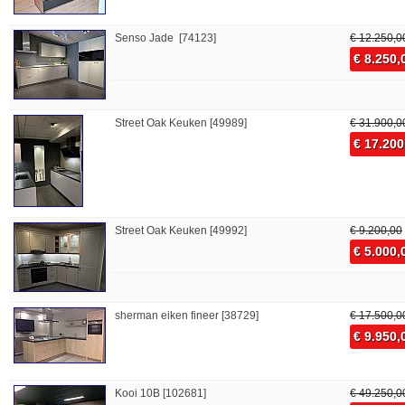
Senso Jade [74123]
€ 12.250,0
€ 8.250,
Street Oak Keuken [49989]
€ 31.900,0
€ 17.200
Street Oak Keuken [49992]
€ 9.200,00
€ 5.000,
sherman eiken fineer [38729]
€ 17.500,0
€ 9.950,
Kooi 10B [102681]
€ 49.250,0