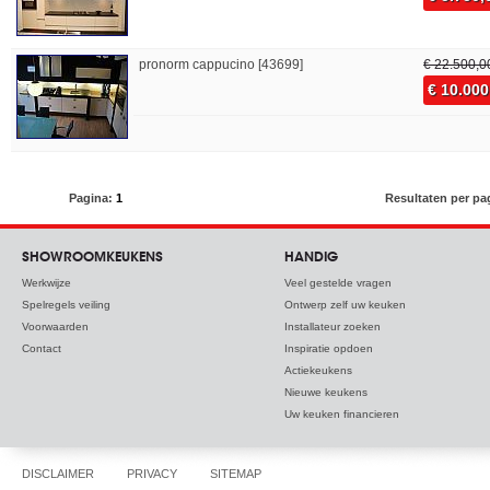
pronorm cappucino [43699]
€ 22.500,0
€ 10.000
Pagina:
1
Resultaten per pa
SHOWROOMKEUKENS
HANDIG
Werkwijze
Veel gestelde vragen
Spelregels veiling
Ontwerp zelf uw keuken
Voorwaarden
Installateur zoeken
Contact
Inspiratie opdoen
Actiekeukens
Nieuwe keukens
Uw keuken financieren
DISCLAIMER
PRIVACY
SITEMAP