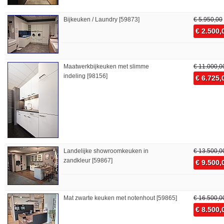
Bijkeuken / Laundry [59873]
€ 5.950,00
€ 2.500,
Maatwerkbijkeuken met slimme
€ 11.000,0
indeling [98156]
€ 6.725,
Landelijke showroomkeuken in
€ 13.500,0
zandkleur [59867]
€ 9.500,
Mat zwarte keuken met notenhout [59865]
€ 16.500,0
€ 8.500,