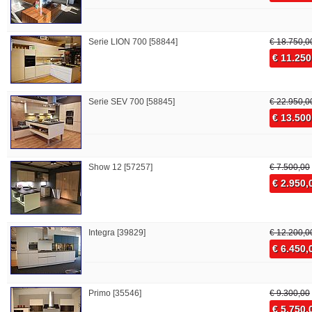
Serie LION 700 [58844]
€ 18.750,0
€ 11.250
Serie SEV 700 [58845]
€ 22.950,0
€ 13.500
Show 12 [57257]
€ 7.500,00
€ 2.950,
Integra [39829]
€ 12.200,0
€ 6.450,
Primo [35546]
€ 9.300,00
€ 5.750,