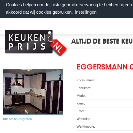
Cookies helpen om de juiste gebruikerservaring te hebben bij ee
akkoord dat wij cookies gebruiken.
Instellingen
ALTIJD DE BESTE KE
EGGERSMANN 01
Kooinummer:
Fabrikant:
Model:
Kleur:
Front:
Werkblad:
Klik om te vergroten.
Werkhoogte: