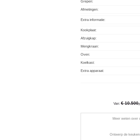
Grepen:
Afmetingen:
Extra informatie:
Kookplaat:
Afzuigkap:
Mengkraan:
Oven:
Koelkast:
Extra apparaat:
€ 10.500
Van:
Meer weten over d
Ontwerp de keuken 