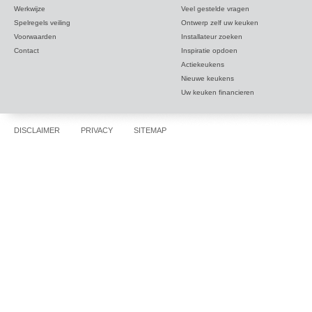
Werkwijze
Veel gestelde vragen
Spelregels veiling
Ontwerp zelf uw keuken
Voorwaarden
Installateur zoeken
Contact
Inspiratie opdoen
Actiekeukens
Nieuwe keukens
Uw keuken financieren
DISCLAIMER
PRIVACY
SITEMAP